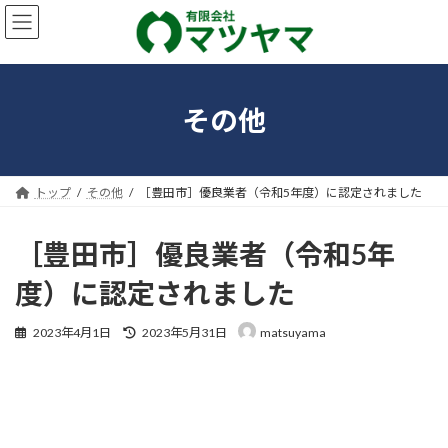
コ
ナ
ン
ビ
テ
ゲ
ン
ー
ツ
シ
へ
ョ
その他
ス
ン
キ
に
ッ
移
プ
動
トップ
その他
［豊田市］優良業者（令和5年度）に認定されました
［豊田市］優良業者（令和5年
度）に認定されました
最
2023年4月1日
2023年5月31日
matsuyama
終
更
新
日
時
: